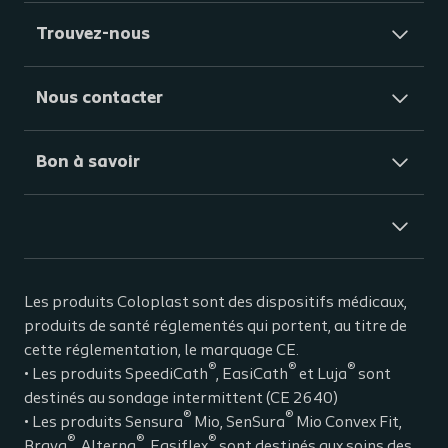
de stomie, SenSura Mio est composé d’un
Trouvez-nous
matériau que nous portons tous, tous les
jours : le textile. Il est doux pour un confort de
Nous contacter
21, 22, 23
port sur la peau
. Il préserve des
frictions avec les vêtements et reste sec
après la douche. Par ailleurs, le textile offre à
Bon à savoir
la poche une apparence agréable qui
ressemble à un vêtement.
SenSura Mio ne cherche pas imiter la couleur
de la peau. C’est un appareillage qui permet
21, 22, 23
discrétion et confort de port
.
Les produits Coloplast sont des dispositifs médicaux,
produits de santé réglementés qui portent, au titre de
Avez-vous déjà rencontré des problèmes de
cette réglementation, le marquage CE.
®
®
®
ballonnements avec votre poche ? Le filtre circulaire
• Les produits SpeediCath
, EasiCath
et Luja
sont
360° est doté d’un pré-filtre conçu pour minimiser ce
destinés au sondage intermittent (CE 2640)
®
®
• Les produits Sensura
Mio, SenSura
Mio Convex Fit,
problème.
®
®
®
Brava
, Alterna
, Easiflex
sont destinés aux soins des