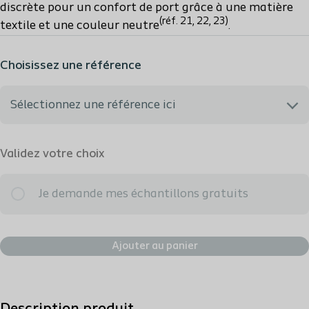
discrète pour un confort de port grâce à une matière
(réf. 21, 22, 23)
textile et une couleur neutre
.
Choisissez une référence
Sélectionnez une référence ici
J'ai besoin d'aide pour trouver ce qui me correspond.
Validez votre choix
104319 - Mini – Textile gris – Diamètre de découpe 10-45
Je demande mes échantillons gratuits
mm
Ajouter au panier
104419 - Midi – Textile gris – Diamètre de découpe 10-45
mm
104429 - Midi – Textile gris – Diamètre de découpe 25-45