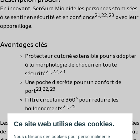
Description produit
mm
En innovant, SenSura Mio aide les personnes stomisées
21,22, 23
à se sentir en sécurité et en confiance
avec leur
104439 - Midi – Textile gris – Diamètre de découpe 30-45
appareillage.
mm
Avantages clés
104449 - Midi – Textile gris – Diamètre de découpe 35-45
Protecteur cutané extensible pour s’adapter
mm
à la morphologie de chacun en toute
21,22, 23
sécurité
104519 - Maxi – Textile gris – Diamètre de découpe 10-55
Une poche discrète pour un confort de
mm
21,22, 23
port
Filtre circulaire 360° pour réduire les
104529 - Maxi – Textile gris – Diamètre de découpe 30-45
21, 25
ballonnements
mm
Ce site web utilise des cookies.
Les poches Sensura Mio 1 pièce vidable sont composées
104539 - Maxi – Textile gris – Diamètre de découpe 35-45
de protecteurs cutanés pré-découpés ou à découper au
Nous utilisons des cookies pour personnaliser le
mm