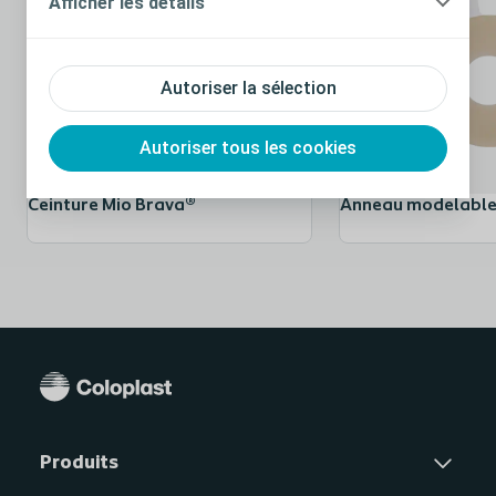
Afficher les détails
extensible capable de s’étendre et de se
rétracter. La peau est dotée d’une élasticité
naturelle qui lui permet de suivre les
Autoriser la sélection
mouvements du corps. Tout comme celle-ci,
le protecteur cutané extensible accompagne
Autoriser tous les cookies
les mouvements de la peau, que le patient
soit assis, penché ou en extension .
Ceinture Mio Brava®
Anneau modelable
SenSura Mio offre la sécurité nécessaire pour
être en confiance toute la journée, quelles
21,
que soient les activités, même en société
22, 23
.
SenSura Mio propose une poche dont l’apparence se
distingue des autres appareillages de stomie et offre
21, 22, 23
de la discrétion
.
Produits
Contrairement aux précédents appareillages