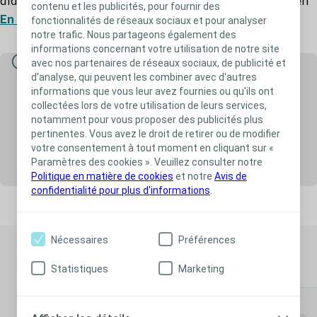
diamètre de la stomie, des poches de tailles variées, en
contenu et les publicités, pour fournir des
En savoir plus
fonctionnalités de réseaux sociaux et pour analyser
textile ou transparentes. Les poches recouvertes de
notre trafic. Nous partageons également des
104549 - Maxi – Textile gris – Diamètre de découpe 40-45
textile bénéficient de la fenêtre d’inspection Visio qui
informations concernant votre utilisation de notre site
mm
permet le positionnement sécurisé de l’appareillage et
Informations importantes
avec nos partenaires de réseaux sociaux, de publicité et
d'analyse, qui peuvent les combiner avec d'autres
21,22, 23
Les produits Coloplast sont des dispositifs médicaux, produits
la surveillance de la stomie pendant le port
.
informations que vous leur avez fournies ou qu'ils ont
de santé réglementés qui portent, au titre de cette
104589 - Maxi – Textile transparent – Diamètre de découpe
collectées lors de votre utilisation de leurs services,
réglementation, le marquage CE.
Chaque morphologie est unique. Chaque personne est
10-55 mm
notamment pour vous proposer des publicités plus
Fabricant : Coloplast A/S. Attention, lire attentivement la
unique, avec sa propre morphologie – qui peut varier en
pertinentes. Vous avez le droit de retirer ou de modifier
notice d’instructions de chaque produit avant utilisation. Pour
votre consentement à tout moment en cliquant sur «
fonction du moment de la journée ou de l’activité. C’est
plus d'informations, consultez votre professionnel de santé.
183760 - XL – Textile gris – Diamètre de découpe 10-70 mm
Paramètres des cookies ». Veuillez consulter notre
pourquoi il peut être difficile de trouver l’appareillage
Politique en matière de cookies
et notre
Avis de
En savoir plus
Références bibliographiques
confidentialité pour plus d'informations
.
qui convient.
183780 - XXL – Textile gris – Diamètre de découpe 10-100
Retrouvez le
détail de nos références bibliographiques en
mm
cliquant ici !
Grâce à son protecteur cutané extensible,
Nécessaires
Préférences
SenSura Mio s’adapte à la morphologie de
Découvrez aussi
chacun et suit les mouvements du corps en
Statistiques
Marketing
21, 22, 23
toute sécurité:
.
Son secret réside dans son protecteur cutané