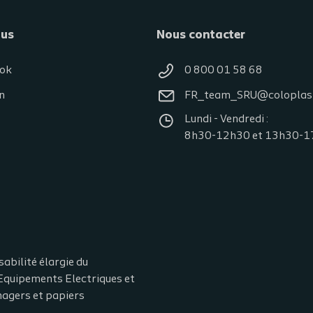
ous
Nous contacter
ok
0 800 01 58 68
n
FR_team_SRU@coloplas
Lundi - Vendredi :
8h30-12h30 et 13h30-1
abilité élargie du
P Equipements Electriques et
gers et papiers