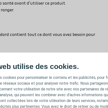
a santé avant d’utiliser ce produit.
 ranger.
ndard contient tout ce dont vous avez besoin pour
nt du système)
mpérature)
web utilise des cookies.
s cookies pour personnaliser le contenu et les publicités, pour f
de réseaux sociaux et pour analyser notre trafic. Nous partageo
t de rechange sans trousse de toilette, destiné à
ernant votre utilisation de notre site avec nos partenaires de r
'analyse, qui peuvent les combiner avec d'autres informations qu
 notre empreinte écologique.
s ont collectées lors de votre utilisation de leurs services, not
icités plus pertinentes. Vous avez le droit de retirer ou de modi