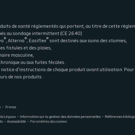
duits de santé réglementés qui portent, au titre de cette régl
nés au sondage intermittent (CE 2640)
®
®
®
va
, Alterna
, Easiflex
sont destinés aux soins des stomies,
es fistules et des plaies,
naire masculine,
hronique ou aux fuites fécales.
a notice d’instructions de chaque produit avant utilisation. Pou
eurs de nos produits.
s
France
ts Légaux
Information sur la gestion des données personnelles
Références bibliog
ts
Accessibilité
Paramètres des cookies