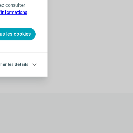
ez consulter
d'informations
.
us les cookies
cher les détails
Unité d’accessoires de sonde à ballonnet Peristeen® P