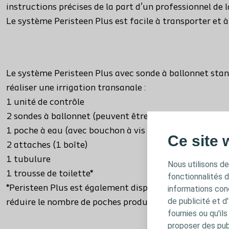
instructions précises de la part d’un professionnel de l
Le système Peristeen Plus est facile à transporter et à
Le système Peristeen Plus avec sonde à ballonnet sta
réaliser une irrigation transanale :
1 unité de contrôle
2 sondes à ballonnet (peuvent être fournies séparéme
1 poche à eau (avec bouchon à vis et indicateur de te
Ce site 
2 attaches (1 boîte)
1 tubulure
Nous utilisons de
1 trousse de toilette*
fonctionnalités 
*Peristeen Plus est également disponible dans un paque
informations conc
de publicité et d
réduire le nombre de poches produites afin de réduire
fournies ou qu'il
proposer des publ