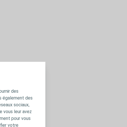
ournir des
ns également des
éseaux sociaux,
e vous leur avez
amment pour vous
fier votre