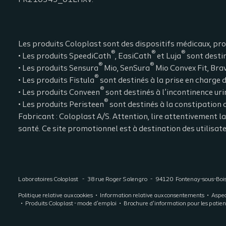
FR210543_01LHXV.
Les produits Coloplast sont des dispositifs médicaux, pro
®
®
®
• Les produits SpeediCath
, EasiCath
et Luja
sont desti
®
®
• Les produits Sensura
Mio, SenSura
Mio Convex Fit, Bra
®
• Les produits Fistula
sont destinés à la prise en charge d
®
• Les produits Conveen
sont destinés à l’incontinence uri
®
• Les produits Peristeen
sont destinés à la constipation c
Fabricant : Coloplast A/S. Attention, lire attentivement l
santé. Ce site promotionnel est à destination des utilisat
Laboratoires Coloplast
38 rue Roger Salengro
94120
Fontenay-sous-Boi
Politique relative aux cookies
Information relative aux consentements
Aspec
Produits Coloplast - mode d'emploi
Brochure d'information pour les patien