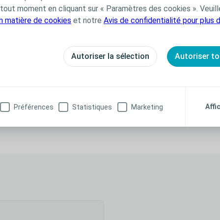
out moment en cliquant sur « Paramètres des cookies ». Veuill
en matière de cookies
et notre
Avis de confidentialité pour plus 
roduits de santé réglementés qui portent, au titre de
Autoriser la sélection
Autoriser to
t la notice d’instructions de chaque produit avant
professionnel de santé.
Affi
Préférences
Statistiques
Marketing
n cliquant ici !
Tubulure Peristeen® Plus